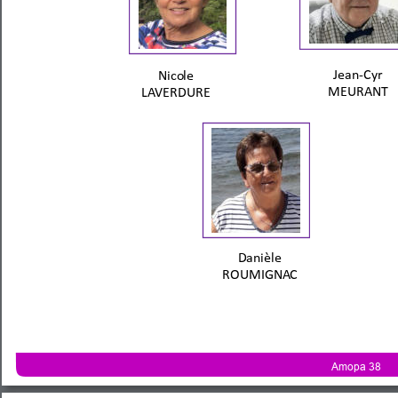
Jean-
C
yr 
Nico
le 
ME
URANT
LAVERD
URE
D
anièle 
ROUMIGNA
C
Amopa 38