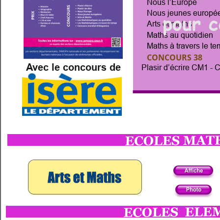
Nous l’Europe
Nous jeunes europé
pour c
Arts et maths
Maths au quotidien
Maths à travers le t
CONCOURS 38
Avec le concours de
Plasir d’écrire CM1 -