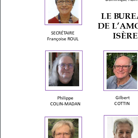
LE B
URE
D
E L’AM
SEC
RÉT
AIRE 
I
SÈR
E
Fr
ançoise 
R
OU
L
Gilb
ert
Philip
p
e 
C
O
T
T
IN
COLIN-
M
ADA
N