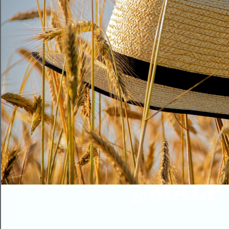
ENAC
MALP
   Mai
2018