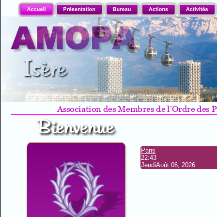
AMOPA
Isère
Association des Membres de l’Ordre des 
Bienvenue
Paris
22:43
Jeudi
Août 06, 2026