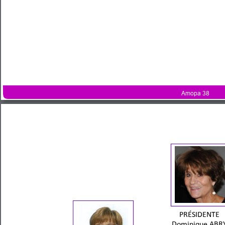
Amopa 38
PRÉSIDE
NTE 
Do
m
inique ABR